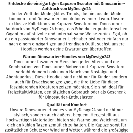
Entdecke die einzigartigen Kapuzen Sweater mit Dinosaurier-
Aufdruck von MyDesign24
In der Welt der Mode gibt es Trends, die nie aus der Mode
kommen - und Dinosaurier sind definitiv einer davon. Unsere
exklusive Kollektion von Kapuzen Sweatern mit Dinosaurier-
Aufdruck von MyDesign24 bringt das Erbe dieser prähistorischen
Giganten auf stilvolle und unterhaltsame Weise zurück. Egal, ob
du ein passionierter Dinosaurier-Liebhaber bist oder einfach nur
nach einem einzigartigen und trendigen Outfit suchst, unsere
Hoodies werden deine Erwartungen übertreffen.
Warum Dinosaurier-Hoodies von MyDesign24?
Dinosaurier faszinieren Menschen jeden Alters, und die
Kombination von Dinosaurier-Motiven mit Kapuzen Sweatern
verleiht deinem Look einen Hauch von Nostalgie und
Abenteuerlust. Diese Hoodies sind nicht nur für Kinder, sondern
auch für Erwachsene geeignet, die ihre Liebe für diese
faszinierenden Kreaturen zeigen möchten. Sie sind ideal für
Freizeitaktivitäten, den täglichen Gebrauch oder als Geschenk
für Dinosaurier-Enthusiasten.
Qualität und Komfort
Unsere Dinosaurier-Hoodies von MyDesign24 sind nicht nur
stylisch, sondern auch äußerst bequem. Hergestellt aus
hochwertigen Materialien, bieten sie Wärme und Weichheit, um
dich an kühlen Tagen gemütlich zu halten. Die Kapuze sorgt für
zusätzlichen Schutz vor Wind und Wetter, während die großzügige