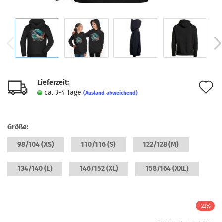
Lieferzeit:
A
ca. 3-4 Tage
(Ausland abweichend)
d
M
Größe:
98/104 (XS)
110/116 (S)
122/128 (M)
134/140 (L)
146/152 (XL)
158/164 (XXL)
-22%