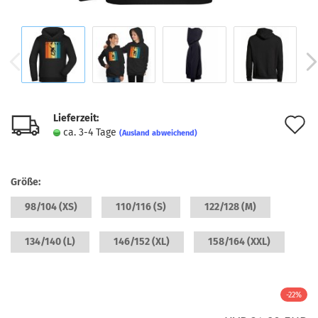
Lieferzeit:
A
ca. 3-4 Tage
(Ausland abweichend)
d
M
Größe:
98/104 (XS)
110/116 (S)
122/128 (M)
134/140 (L)
146/152 (XL)
158/164 (XXL)
-22%