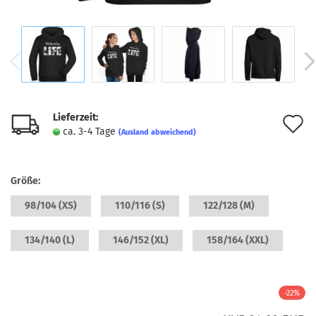
Lieferzeit:
A
ca. 3-4 Tage
(Ausland abweichend)
d
M
Größe:
98/104 (XS)
110/116 (S)
122/128 (M)
134/140 (L)
146/152 (XL)
158/164 (XXL)
-22%