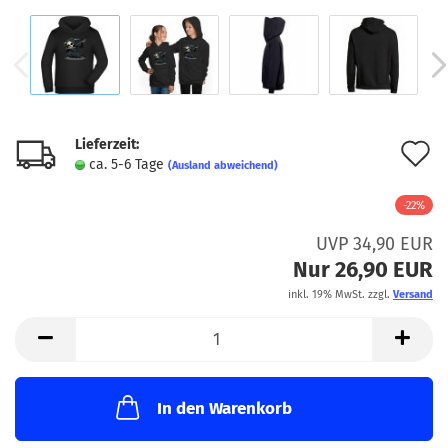
Lieferzeit:
A
ca. 5-6 Tage
(Ausland abweichend)
d
-22%
M
UVP 34,90 EUR
Nur 26,90 EUR
inkl. 19% MwSt. zzgl.
Versand
In den Warenkorb