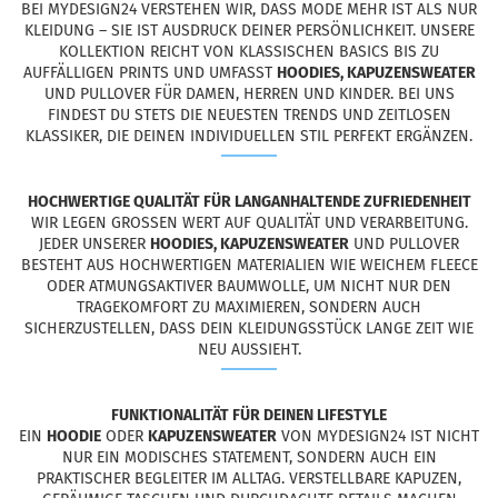
BEI MYDESIGN24 VERSTEHEN WIR, DASS MODE MEHR IST ALS NUR
KLEIDUNG – SIE IST AUSDRUCK DEINER PERSÖNLICHKEIT. UNSERE
KOLLEKTION REICHT VON KLASSISCHEN BASICS BIS ZU
AUFFÄLLIGEN PRINTS UND UMFASST
HOODIES, KAPUZENSWEATER
UND PULLOVER FÜR DAMEN, HERREN UND KINDER. BEI UNS
FINDEST DU STETS DIE NEUESTEN TRENDS UND ZEITLOSEN
KLASSIKER, DIE DEINEN INDIVIDUELLEN STIL PERFEKT ERGÄNZEN.
HOCHWERTIGE QUALITÄT FÜR LANGANHALTENDE ZUFRIEDENHEIT
WIR LEGEN GROSSEN WERT AUF QUALITÄT UND VERARBEITUNG. J
EDER UNSERER
HOODIES, KAPUZENSWEATER
UND PULLOVER
BESTEHT AUS HOCHWERTIGEN MATERIALIEN WIE WEICHEM FLEECE
ODER ATMUNGSAKTIVER BAUMWOLLE, UM NICHT NUR DEN
TRAGEKOMFORT ZU MAXIMIEREN, SONDERN AUCH
SICHERZUSTELLEN, DASS DEIN KLEIDUNGSSTÜCK LANGE ZEIT WIE
NEU AUSSIEHT.
FUNKTIONALITÄT FÜR DEINEN LIFESTYLE
EIN
HOODIE
ODER
KAPUZENSWEATER
VON MYDESIGN24 IST NICHT
NUR EIN MODISCHES STATEMENT, SONDERN AUCH EIN
PRAKTISCHER BEGLEITER IM ALLTAG. VERSTELLBARE KAPUZEN,