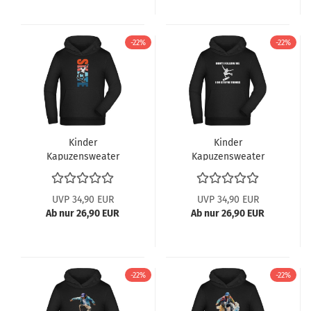
-22%
-22%
Kinder
Kinder
Kapuzensweater
Kapuzensweater
Hoodie - Springender
Hoodie - Skater Don't
Skater vor buntem
follow me Print
Skate Schriftzug
UVP 34,90 EUR
UVP 34,90 EUR
Ab nur 26,90 EUR
Ab nur 26,90 EUR
-22%
-22%