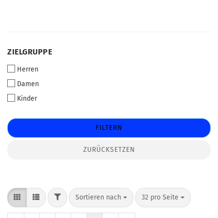
ZIELGRUPPE
ZIELGRUPPE
Herren
Damen
Kinder
FILTERN
ZURÜCKSETZEN
FILTER
Sortieren nach
pro Seite
Sortieren nach
32 pro Seite