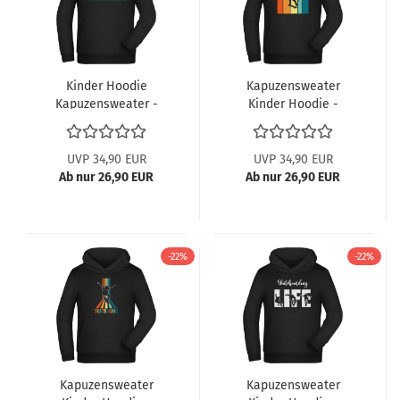
Kinder Hoodie
Kapuzensweater
Kapuzensweater -
Kinder Hoodie -
Retro Skater auf
Springender Retro
grüner Welle
Skater mit Skate
Schriftzug
UVP 34,90 EUR
UVP 34,90 EUR
Ab nur 26,90 EUR
Ab nur 26,90 EUR
-22%
-22%
Kapuzensweater
Kapuzensweater