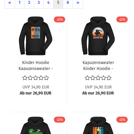
«
1
2
3
4
5
6
»
-22%
-22%
Kinder Hoodie
Kapuzensweater
Kapuzensweater -
Kinder Hoodie -
Springender Skater mit
Springende Skaterin
Skate Print
mit Skater Girl
UVP 34,90 EUR
UVP 34,90 EUR
Ab nur 26,90 EUR
Ab nur 26,90 EUR
-22%
-22%