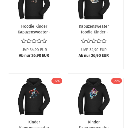
Hoodie Kinder
Kapuzensweater
Kapuzensweater -
Hoodie Kinder -
springender
springender
Skateboarder in
Skateboarder in
Ölfarben
Ölfarbenoptik
UVP 34,90 EUR
UVP 34,90 EUR
Ab nur 26,90 EUR
Ab nur 26,90 EUR
-22%
-22%
Kinder
Kinder
Kapuzensweater
Kapuzensweater