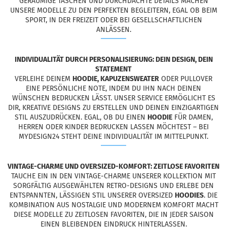
GERÄUMIGE TASCHEN UND DURCHDACHTE DETAILS MACHEN
UNSERE MODELLE ZU DEN PERFEKTEN BEGLEITERN, EGAL OB BEIM
SPORT, IN DER FREIZEIT ODER BEI GESELLSCHAFTLICHEN
ANLÄSSEN.
INDIVIDUALITÄT DURCH PERSONALISIERUNG: DEIN DESIGN, DEIN
STATEMENT
VERLEIHE DEINEM
HOODIE, KAPUZENSWEATER
ODER PULLOVER
EINE PERSÖNLICHE NOTE, INDEM DU IHN NACH DEINEN
WÜNSCHEN BEDRUCKEN LÄSST. UNSER SERVICE ERMÖGLICHT ES
DIR, KREATIVE DESIGNS ZU ERSTELLEN UND DEINEN EINZIGARTIGEN
STIL AUSZUDRÜCKEN. EGAL, OB DU EINEN
HOODIE
FÜR DAMEN,
HERREN ODER KINDER BEDRUCKEN LASSEN MÖCHTEST – BEI
MYDESIGN24 STEHT DEINE INDIVIDUALITÄT IM MITTELPUNKT.
VINTAGE-CHARME UND OVERSIZED-KOMFORT: ZEITLOSE FAVORITEN
TAUCHE EIN IN DEN VINTAGE-CHARME UNSERER KOLLEKTION MIT
SORGFÄLTIG AUSGEWÄHLTEN RETRO-DESIGNS UND ERLEBE DEN
ENTSPANNTEN, LÄSSIGEN STIL UNSERER OVERSIZED
HOODIES
. DIE
KOMBINATION AUS NOSTALGIE UND MODERNEM KOMFORT MACHT
DIESE MODELLE ZU ZEITLOSEN FAVORITEN, DIE IN JEDER SAISON
EINEN BLEIBENDEN EINDRUCK HINTERLASSEN.