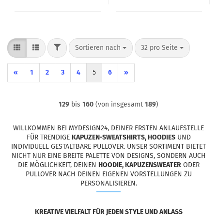
FILTER
Sortieren nach
pro Seite
Sortieren nach
32 pro Seite
«
1
2
3
4
5
6
»
129
bis
160
(von insgesamt
189
)
WILLKOMMEN BEI MYDESIGN24, DEINER ERSTEN ANLAUFSTELLE
FÜR TRENDIGE
KAPUZEN-SWEATSHIRTS, HOODIES
UND
INDIVIDUELL GESTALTBARE PULLOVER. UNSER SORTIMENT BIETET
NICHT NUR EINE BREITE PALETTE VON DESIGNS, SONDERN AUCH
DIE MÖGLICHKEIT, DEINEN
HOODIE, KAPUZENSWEATER
ODER
PULLOVER NACH DEINEN EIGENEN VORSTELLUNGEN ZU
PERSONALISIEREN.
KREATIVE VIELFALT FÜR JEDEN STYLE UND ANLASS