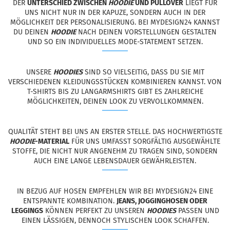
DER
UNTERSCHIED ZWISCHEN
HOODIE
UND PULLOVER
LIEGT FÜR
UNS NICHT NUR IN DER KAPUZE, SONDERN AUCH IN DER
MÖGLICHKEIT DER PERSONALISIERUNG. BEI MYDESIGN24 KANNST
DU DEINEN
HOODIE
NACH DEINEN VORSTELLUNGEN GESTALTEN
UND SO EIN INDIVIDUELLES MODE-STATEMENT SETZEN.
UNSERE
HOODIES
SIND SO VIELSEITIG, DASS DU SIE MIT
VERSCHIEDENEN KLEIDUNGSSTÜCKEN KOMBINIEREN KANNST. VON
T-SHIRTS BIS ZU LANGARMSHIRTS GIBT ES ZAHLREICHE
MÖGLICHKEITEN, DEINEN LOOK ZU VERVOLLKOMMNEN.
QUALITÄT STEHT BEI UNS AN ERSTER STELLE. DAS HOCHWERTIGSTE
HOODIE
-MATERIAL
FÜR UNS UMFASST SORGFÄLTIG AUSGEWÄHLTE
STOFFE, DIE NICHT NUR ANGENEHM ZU TRAGEN SIND, SONDERN
AUCH EINE LANGE LEBENSDAUER GEWÄHRLEISTEN.
IN BEZUG AUF HOSEN EMPFEHLEN WIR BEI MYDESIGN24 EINE
ENTSPANNTE KOMBINATION.
JEANS, JOGGINGHOSEN ODER
LEGGINGS
KÖNNEN PERFEKT ZU UNSEREN
HOODIES
PASSEN UND
EINEN LÄSSIGEN, DENNOCH STYLISCHEN LOOK SCHAFFEN.